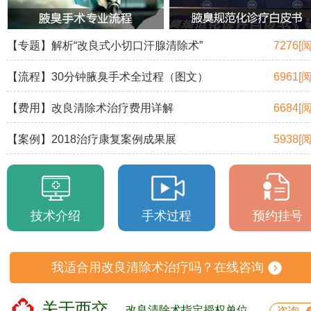
【专题】解析“改良式小切口汗腺清除术”
7276[
【流程】30分钟腋臭手术全过程（图文）
6961[
【费用】改良清除术治疗费用详解
6684[
【案例】2018治疗康复案例成果展
5938[
技术介绍
手术过程
预约挂号
我适合用改良清除术治疗吗？在线咨询
关于西交
改良清除术指定授权单位