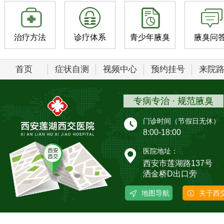
治疗方法
诊疗体系
青少年腋臭
腋臭问
首页
症状自测
视频中心
预约挂号
来院
专病专治 · 规范腋臭
门诊时间（节假日无休）
8:00-18:00
医院地址：
西安市莲湖路137号
洒金桥D出口旁
地图导航
关于西