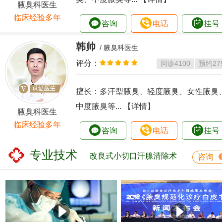
腋臭科医生
临床经验多年
咨询
电话
挂号
韩帅
/ 腋臭科医生
评分：
问诊
4100
预约
27
擅长：多汗型腋臭、轻度腋臭、女性腋臭
中度腋臭等...
【详情】
腋臭科医生
临床经验多年
咨询
电话
挂号
专业技术
改良式小切口汗腺清除术
咨询