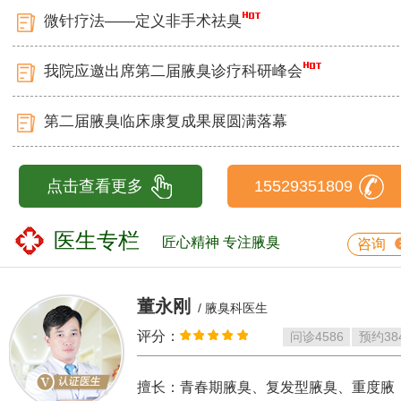
微针疗法——定义非手术祛臭
我院应邀出席第二届腋臭诊疗科研峰会
第二届腋臭临床康复成果展圆满落幕
点击查看更多
15529351809
医生专栏
匠心精神 专注腋臭
咨询
董永刚
/ 腋臭科医生
评分：
问诊
4586
预约
38
擅长：青春期腋臭、复发型腋臭、重度腋