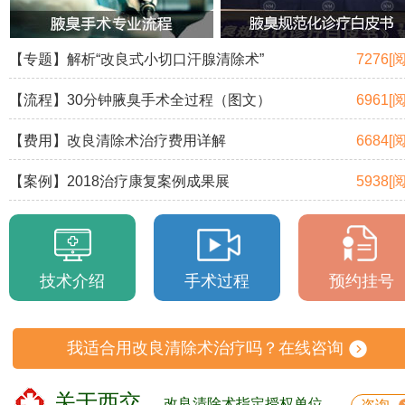
【专题】解析“改良式小切口汗腺清除术”
7276[
【流程】30分钟腋臭手术全过程（图文）
6961[
【费用】改良清除术治疗费用详解
6684[
【案例】2018治疗康复案例成果展
5938[
技术介绍
手术过程
预约挂号
我适合用改良清除术治疗吗？在线咨询
关于西交
改良清除术指定授权单位