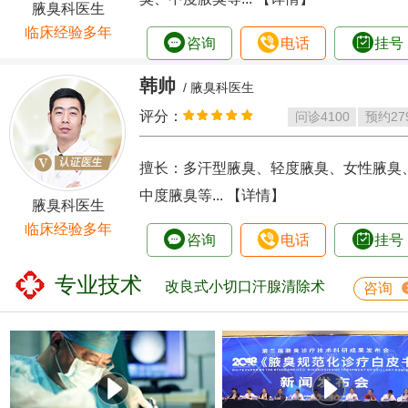
腋臭科医生
临床经验多年
咨询
电话
挂号
韩帅
/ 腋臭科医生
评分：
问诊
4100
预约
27
擅长：多汗型腋臭、轻度腋臭、女性腋臭
中度腋臭等...
【详情】
腋臭科医生
临床经验多年
咨询
电话
挂号
专业技术
改良式小切口汗腺清除术
咨询