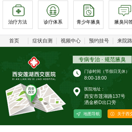
治疗方法
诊疗体系
青少年腋臭
腋臭问
首页
症状自测
视频中心
预约挂号
来院
专病专治 · 规范腋臭
门诊时间（节假日无休）
8:00-18:00
医院地址：
西安市莲湖路137号
洒金桥D出口旁
地图导航
关于西