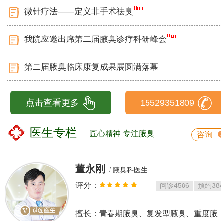
微针疗法——定义非手术祛臭
我院应邀出席第二届腋臭诊疗科研峰会
第二届腋臭临床康复成果展圆满落幕
点击查看更多
15529351809
医生专栏
匠心精神 专注腋臭
咨询
董永刚
/ 腋臭科医生
评分：
问诊
4586
预约
38
擅长：青春期腋臭、复发型腋臭、重度腋