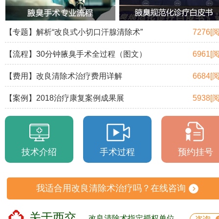
【专题】解析“改良式小切口汗腺清除术”
7276[
【流程】30分钟腋臭手术全过程（图文）
6961[
【费用】改良清除术治疗费用详解
6684[
【案例】2018治疗康复案例成果展
5938[
技术介绍
手术过程
预约挂号
我适合用改良清除术治疗吗？在线咨询
关于西交
改良清除术指定授权单位