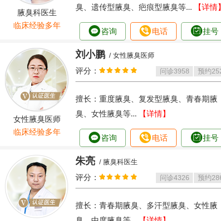
臭、遗传型腋臭、疤痕型腋臭等...
【详情
腋臭科医生
临床经验多年
咨询
电话
挂号
刘小鹏
/ 女性腋臭医师
评分：
问诊
3958
预约
25
擅长：重度腋臭、复发型腋臭、青春期腋
臭、女性腋臭等...
【详情】
女性腋臭医师
临床经验多年
咨询
电话
挂号
朱亮
/ 腋臭科医生
评分：
问诊
4326
预约
28
擅长：青春期腋臭、多汗型腋臭、女性腋
臭、中度腋臭等...
【详情】