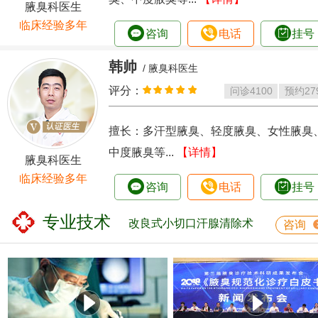
腋臭科医生
临床经验多年
咨询
电话
挂号
韩帅
/ 腋臭科医生
评分：
问诊
4100
预约
27
擅长：多汗型腋臭、轻度腋臭、女性腋臭
中度腋臭等...
【详情】
腋臭科医生
临床经验多年
咨询
电话
挂号
专业技术
改良式小切口汗腺清除术
咨询