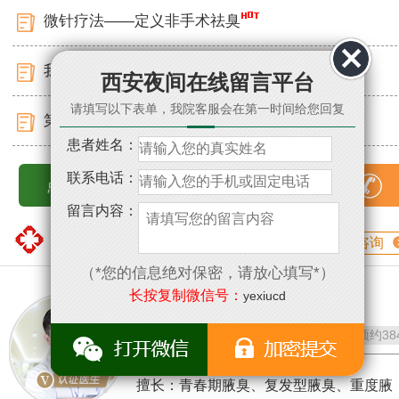
微针疗法——定义非手术祛臭
我院应邀出席第二届腋臭诊疗科研峰会
西安夜间在线留言平台
请填写以下表单，我院客服会在第一时间给您回复
第二届腋臭临床康复成果展圆满落幕
患者姓名：
联系电话：
点击查看更多
15529351809
留言内容：
医生专栏
匠心精神 专注腋臭
咨询
（*您的信息绝对保密，请放心填写*）
长按复制微信号：
yexiucd
董永刚
/ 腋臭科医生
评分：
问诊
4586
预约
38
擅长：青春期腋臭、复发型腋臭、重度腋