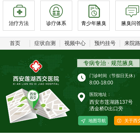
治疗方法
诊疗体系
青少年腋臭
腋臭问
首页
症状自测
视频中心
预约挂号
来院
专病专治 · 规范腋臭
门诊时间（节假日无休）
8:00-18:00
医院地址：
西安市莲湖路137号
洒金桥D出口旁
地图导航
关于西